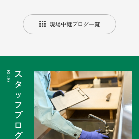
現場中継ブログ一覧
ス
BLOG
タ
ッ
フ
ブ
ロ
グ