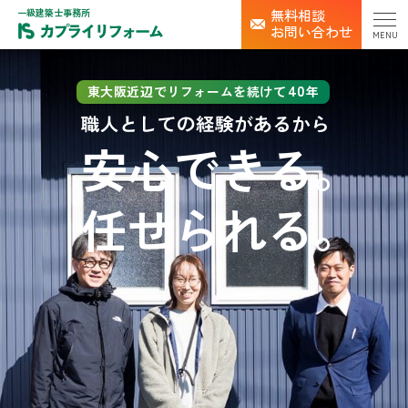
一級建築士事務所
無料相談
お問い合わせ
MENU
40
東大阪近辺でリフォームを続けて
年
安心
できる。
任せ
られる。