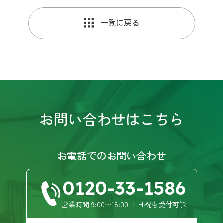
満足しております。今後何かあった時は是非松尾
さんに(リプライさん)又ご連絡してお願いしたいと
一覧に戻る
思っております。
忍
3 years ago
初めてのことでわからないこと
ばかりだったので、営業の方が親切､丁寧に説明や
提案をして頂き､とても助かりました。思い通りの
出来上がりで､大変満足しています。次回もまたお
願いしたいと思います。ありがとうございまし
お問い合わせはこちら
た。
野中五十鈴
3 years ago
主人と二人になり１階に居間と
お電話でのお問い合わせ
キッチンと洗面、浴室、和室があるのですが１階
部分しか使わないので洗面と浴室を移動して居間
0120-33-1586
とキッチンを繫げて広くしようと思いきってリフ
ォームを考えました。古い家の造りと予算の関係
もあり残念ながら洗面、浴室の移動はせず居間と
営業時間 9:00〜18:00 土日祝も受付可能
キッチンの扉を撤去してキッチン、洗面、浴室の