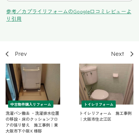
のの実現迄信頼してお任せできました
参考／カプライリフォームのGoogle口コミレビューよ
あん
り引用
3 years ago
今回、システムキッチンが値上
げするとのことで急遽、リフォームをすることに
しました。時間がない中、こちらの要望が多かっ
たのですが一つ一つ迅速かつ丁寧な対応をしてい
ただきました。営業の方の誠実な態度、仕事ぶり
Prev
Next
に終始安心してお任せでき、満足度の高いキッチ
ンができあがりました。本当にありがとうござい
ました。
コサカマスミ
3 years ago
今回築19年の中古マンショ
(4LDK)を購入し全面的なリフォームをお願いしま
中古物件購入リフォーム
トイレリフォーム
した。リビングに隣接してる和室を洋室に変更し
又窓は二重サッシにしてもらうなど、他にも色々
洗濯パン撤去 ・洗濯排水位置
トイレリフォーム 施工事例
と細かく相談させていただいた件なども担当の松
の移設・床のクッションフロ
｜大阪市住之江区
尾さんが丁寧に対応してくださいました。仕上が
アの張り替え 施工事例｜東
大阪市下小阪Ｋ様邸
りが想像以上に綺麗で快適な住まいになり、その
上リフォーム代金も良心的なお値段でしたので大