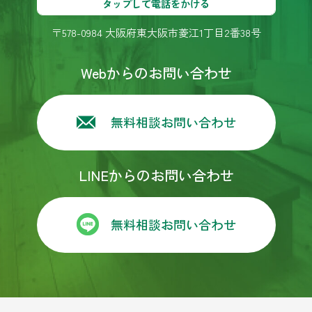
リフォーム、和室及び１階の内装をして頂きまし
タップして電話をかける
た。担当者の方が親身に考えてアドバイスしてく
ださり本当に有り難かったです。腕のいい職人さ
〒578-0984 大阪府東大阪市菱江1丁目2番38号
ん方のご好意で大変満足に仕上がりました👍快適
に過ごしてます✌️またリフォームする事があればカ
Webからのお問い合わせ
プライ様にお願いしようと思います！宜しくお願
い致します！長い様で短かったのですが本当にあ
りがとう御座いました！m(_ _)m
無料相談お問い合わせ
森本五月
4 years ago
今回のキッチンリフォームの業
者選びでカプライさんに決めたのは２年半前に遡
LINEからのお問い合わせ
ります。浴室をリフォームした際、３社に見積も
りをお願いしました。その時カプライの営業の方
が誠意ある対応して下さり、妥当な価格、最終的
な仕上がりやメンテナンスで満足出来ました。そ
無料相談お問い合わせ
の後のトイレリフォームでも同じ担当者で、迅速
な対応をして下さいました。なので今回も見積も
りをお願いしました。するとその方は、退職され
ていて別の方が来られました。最初大丈夫かなぁ
と思いましたがお話していると前の方以上に信頼
できそうな気がしました。今回は、社長さんも来