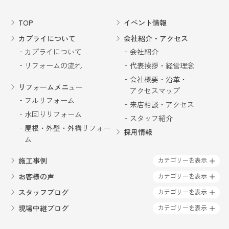
て下さり、私の希望を聞いて、パナソニックのプ
ランニングの方に来てもらうよう手配して下さい
TOP
イベント情報
ました。さすがプロと思わせる、その場で図面を
書いて冷蔵庫を移動し、吊り戸棚をなくし、パン
カプライについて
会社紹介・アクセス
トリーを作れば、今と同じ収納力はあるし明るく
カプライについて
会社紹介
なりますよと！！提案して下さいました。後は値
リフォームの流れ
代表挨拶・経営理念
段の心配です😥本来なら他の業者に相見積もりを
して頂くのですが、値上げの時期との関係もあ
会社概要・沿革・
り、今回はカプライさんのみでお願いする事にし
リフォームメニュー
アクセスマップ
ました。以前２回お願いした経過もあり信頼して
フルリフォーム
来店相談・アクセス
いたので。でも私の要望を取り入れるにはLクラス
水回りリフォーム
の商品になった為、当初の予算よの倍近くかかり
スタッフ紹介
ました😥工期は２週間の予定、担当者の方は毎日
屋根・外壁・外構リフォー
採用情報
来て下さり、設備工事、電気工事、ガス工事、大
ム
工工事、内装工事の職人さんに申し送りをして下
さいました。その来られる職人さん方々か、好印
施工事例
カテゴリーを表示
象だったのは、カプライの社長の姿勢で、同じよ
お客様の声
カテゴリーを表示
うな職人さんが集まって来るのかなぁとか感じま
した。その時々の不安や要望にも適切に応えてく
スタッフブログ
カテゴリーを表示
ださり、ストレスなく工事して頂けました。今年
現場中継ブログ
カテゴリーを表示
は暑さも厳しく大変でしたが、きれいな使いやす
いキッチンででお料理をしていると思いきってリ