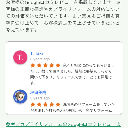
お客様のGoogle口コミレビューを掲載しています。お
客様の正直な感想やカプライリフォームの対応につい
ての評価をいただいています。よい意見もご指摘も真
摯に受け止めて、お客様満足を向上させていきたいと
考えています。
T. Taki
3 years ago
色々と相談にのってもらいまし
たし、教えて頂きました。親切に要望もしっかり
聞いて下さり、リフォームできて、とても満足で
す。
坪田美樹
3 years ago
洗面所のリフォームをしていた
だきました打ち合わせ段階から丁寧でリフォーム
のの実現迄信頼してお任せできました
参考／カプライリフォームのGoogle口コミレビューよ
あん