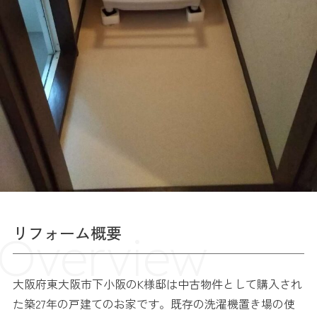
リフォーム概要
Overview
大阪府東大阪市下小阪のK様邸は中古物件として購入され
た築27年の戸建てのお家です。既存の洗濯機置き場の使