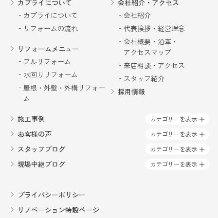
カプライについて
会社紹介・アクセス
書いて冷蔵庫を移動し、吊り戸棚をなくし、パン
カプライについて
会社紹介
トリーを作れば、今と同じ収納力はあるし明るく
リフォームの流れ
代表挨拶・経営理念
なりますよと！！提案して下さいました。後は値
段の心配です😥本来なら他の業者に相見積もりを
会社概要・沿革・
して頂くのですが、値上げの時期との関係もあ
リフォームメニュー
アクセスマップ
り、今回はカプライさんのみでお願いする事にし
フルリフォーム
来店相談・アクセス
ました。以前２回お願いした経過もあり信頼して
水回りリフォーム
いたので。でも私の要望を取り入れるにはLクラス
スタッフ紹介
の商品になった為、当初の予算よの倍近くかかり
屋根・外壁・外構リフォー
採用情報
ました😥工期は２週間の予定、担当者の方は毎日
ム
来て下さり、設備工事、電気工事、ガス工事、大
工工事、内装工事の職人さんに申し送りをして下
施工事例
カテゴリーを表示
さいました。その来られる職人さん方々か、好印
お客様の声
カテゴリーを表示
象だったのは、カプライの社長の姿勢で、同じよ
うな職人さんが集まって来るのかなぁとか感じま
スタッフブログ
カテゴリーを表示
した。その時々の不安や要望にも適切に応えてく
現場中継ブログ
カテゴリーを表示
ださり、ストレスなく工事して頂けました。今年
は暑さも厳しく大変でしたが、きれいな使いやす
いキッチンででお料理をしていると思いきってリ
フォームして良かったと思いました。
プライバシーポリシー
リノベーション特設ページ
千春