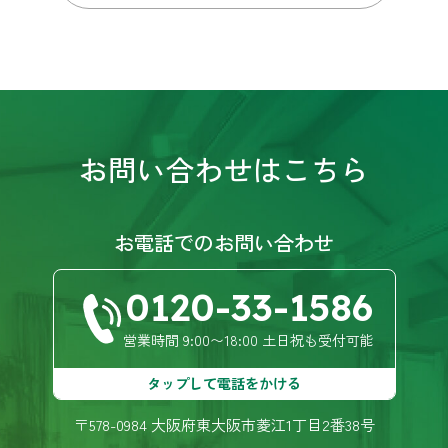
思っております。
忍
3 years ago
初めてのことでわからないこと
ばかりだったので、営業の方が親切､丁寧に説明や
提案をして頂き､とても助かりました。思い通りの
出来上がりで､大変満足しています。次回もまたお
お問い合わせはこちら
願いしたいと思います。ありがとうございまし
た。
野中五十鈴
3 years ago
お電話でのお問い合わせ
主人と二人になり１階に居間と
キッチンと洗面、浴室、和室があるのですが１階
0120-33-1586
部分しか使わないので洗面と浴室を移動して居間
とキッチンを繫げて広くしようと思いきってリフ
ォームを考えました。古い家の造りと予算の関係
営業時間 9:00〜18:00 土日祝も受付可能
もあり残念ながら洗面、浴室の移動はせず居間と
キッチンの扉を撤去してキッチン、洗面、浴室の
タップして電話をかける
リフォーム、和室及び１階の内装をして頂きまし
た。担当者の方が親身に考えてアドバイスしてく
〒578-0984 大阪府東大阪市菱江1丁目2番38号
ださり本当に有り難かったです。腕のいい職人さ