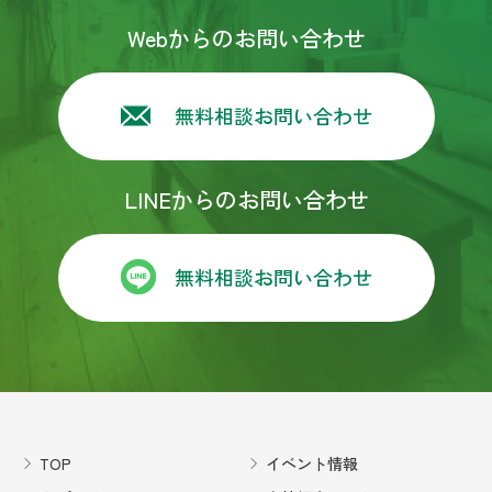
ん方のご好意で大変満足に仕上がりました👍快適
に過ごしてます✌️またリフォームする事があればカ
Webからのお問い合わせ
プライ様にお願いしようと思います！宜しくお願
い致します！長い様で短かったのですが本当にあ
りがとう御座いました！m(_ _)m
無料相談お問い合わせ
森本五月
4 years ago
今回のキッチンリフォームの業
LINEからのお問い合わせ
者選びでカプライさんに決めたのは２年半前に遡
ります。浴室をリフォームした際、３社に見積も
りをお願いしました。その時カプライの営業の方
が誠意ある対応して下さり、妥当な価格、最終的
無料相談お問い合わせ
な仕上がりやメンテナンスで満足出来ました。そ
の後のトイレリフォームでも同じ担当者で、迅速
な対応をして下さいました。なので今回も見積も
りをお願いしました。するとその方は、退職され
ていて別の方が来られました。最初大丈夫かなぁ
と思いましたがお話していると前の方以上に信頼
できそうな気がしました。今回は、社長さんも来
て下さり、私の希望を聞いて、パナソニックのプ
TOP
イベント情報
ランニングの方に来てもらうよう手配して下さい
ました。さすがプロと思わせる、その場で図面を