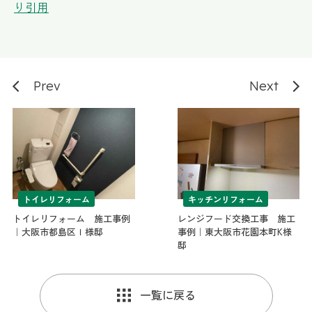
り引用
3 years ago
今回、システムキッチンが値上
げするとのことで急遽、リフォームをすることに
しました。時間がない中、こちらの要望が多かっ
たのですが一つ一つ迅速かつ丁寧な対応をしてい
ただきました。営業の方の誠実な態度、仕事ぶり
Prev
Next
に終始安心してお任せでき、満足度の高いキッチ
ンができあがりました。本当にありがとうござい
ました。
コサカマスミ
3 years ago
今回築19年の中古マンショ
(4LDK)を購入し全面的なリフォームをお願いしま
トイレリフォーム
キッチンリフォーム
した。リビングに隣接してる和室を洋室に変更し
又窓は二重サッシにしてもらうなど、他にも色々
トイレリフォーム 施工事例
レンジフード交換工事 施工
と細かく相談させていただいた件なども担当の松
｜大阪市都島区Ｉ様邸
事例｜東大阪市花園本町K様
尾さんが丁寧に対応してくださいました。仕上が
邸
りが想像以上に綺麗で快適な住まいになり、その
上リフォーム代金も良心的なお値段でしたので大
満足しております。今後何かあった時は是非松尾
一覧に戻る
さんに(リプライさん)又ご連絡してお願いしたいと