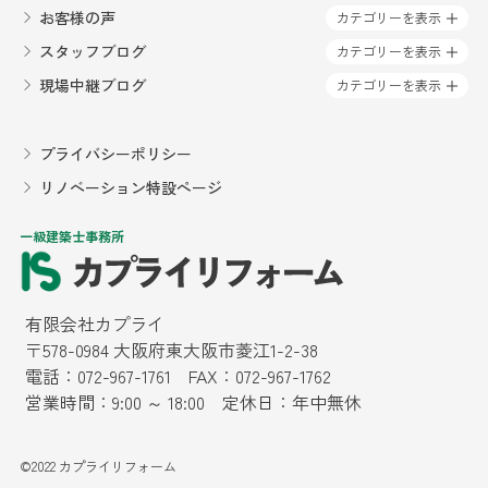
ださり、ストレスなく工事して頂けました。今年
お客様の声
カテゴリーを表示
は暑さも厳しく大変でしたが、きれいな使いやす
スタッフブログ
カテゴリーを表示
いキッチンででお料理をしていると思いきってリ
フォームして良かったと思いました。
現場中継ブログ
カテゴリーを表示
千春
4 years ago
プライバシーポリシー
築30年の1階部分、元々倉庫用
に作られた土間空間から、住みやすい住居へのリ
リノベーション特設ページ
ノベーションをお願いしました。担当して頂いた
営業さんが非常に感じが良く機転の利く方で、生
一級建築士事務所
活上の悩みを色々と汲み取って下さり、予算内で
最大限に住みやすくする為のプランを作成頂けま
した。作業に入って頂いた大工さんの腕が非常に
良く、こちらが気が付かない様々な細かい点にも
有限会社カプライ
気を配って頂きました。電気屋さん、設備屋さ
〒578-0984 大阪府東大阪市菱江1-2-38
ん、クロス屋さん、皆とてもマナーも良くプロ意
電話：
072-967-1761
FAX：072-967-1762
識の高い方ばかりで、家族一同、想像以上の仕上
営業時間：9:00 ～ 18:00 定休日：年中無休
がりに大変満足しております。リフォームも新築
も、大切なのは「職人さんの腕」なのだと思いま
す。良い職人さんを確保でき、連携がしっかり取
れている会社は信頼できます。また何かあったら
©2022 カプライリフォーム
ぜひお願いしたいと思います。