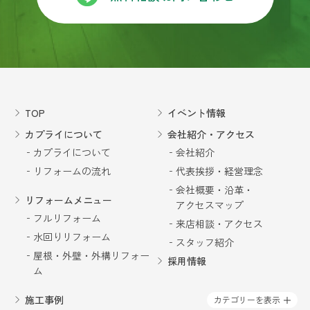
ていて別の方が来られました。最初大丈夫かなぁ
と思いましたがお話していると前の方以上に信頼
できそうな気がしました。今回は、社長さんも来
て下さり、私の希望を聞いて、パナソニックのプ
ランニングの方に来てもらうよう手配して下さい
ました。さすがプロと思わせる、その場で図面を
書いて冷蔵庫を移動し、吊り戸棚をなくし、パン
トリーを作れば、今と同じ収納力はあるし明るく
TOP
イベント情報
なりますよと！！提案して下さいました。後は値
カプライについて
会社紹介・アクセス
段の心配です😥本来なら他の業者に相見積もりを
して頂くのですが、値上げの時期との関係もあ
カプライについて
会社紹介
り、今回はカプライさんのみでお願いする事にし
リフォームの流れ
代表挨拶・経営理念
ました。以前２回お願いした経過もあり信頼して
会社概要・沿革・
いたので。でも私の要望を取り入れるにはLクラス
リフォームメニュー
アクセスマップ
の商品になった為、当初の予算よの倍近くかかり
フルリフォーム
ました😥工期は２週間の予定、担当者の方は毎日
来店相談・アクセス
来て下さり、設備工事、電気工事、ガス工事、大
水回りリフォーム
スタッフ紹介
工工事、内装工事の職人さんに申し送りをして下
屋根・外壁・外構リフォー
採用情報
さいました。その来られる職人さん方々か、好印
ム
象だったのは、カプライの社長の姿勢で、同じよ
うな職人さんが集まって来るのかなぁとか感じま
施工事例
カテゴリーを表示
した。その時々の不安や要望にも適切に応えてく