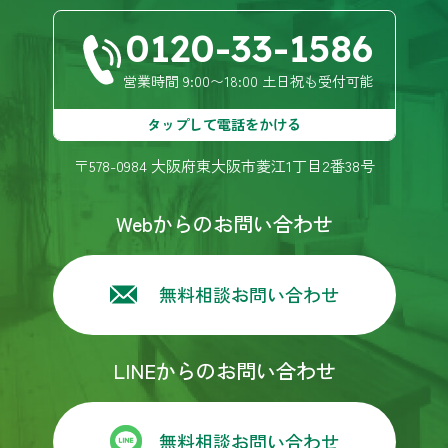
ォームを考えました。古い家の造りと予算の関係
もあり残念ながら洗面、浴室の移動はせず居間と
0120-33-1586
キッチンの扉を撤去してキッチン、洗面、浴室の
リフォーム、和室及び１階の内装をして頂きまし
営業時間 9:00〜18:00 土日祝も受付可能
た。担当者の方が親身に考えてアドバイスしてく
ださり本当に有り難かったです。腕のいい職人さ
タップして電話をかける
ん方のご好意で大変満足に仕上がりました👍快適
に過ごしてます✌️またリフォームする事があればカ
〒578-0984 大阪府東大阪市菱江1丁目2番38号
プライ様にお願いしようと思います！宜しくお願
い致します！長い様で短かったのですが本当にあ
りがとう御座いました！m(_ _)m
Webからのお問い合わせ
森本五月
4 years ago
今回のキッチンリフォームの業
無料相談お問い合わせ
者選びでカプライさんに決めたのは２年半前に遡
ります。浴室をリフォームした際、３社に見積も
りをお願いしました。その時カプライの営業の方
が誠意ある対応して下さり、妥当な価格、最終的
LINEからのお問い合わせ
な仕上がりやメンテナンスで満足出来ました。そ
の後のトイレリフォームでも同じ担当者で、迅速
な対応をして下さいました。なので今回も見積も
無料相談お問い合わせ
りをお願いしました。するとその方は、退職され