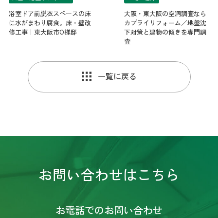
と細かく相談させていただいた件なども担当の松
尾さんが丁寧に対応してくださいました。仕上が
浴室ドア前脱衣スペースの床
大阪・東大阪の空洞調査なら
りが想像以上に綺麗で快適な住まいになり、その
に水がまわり腐食。床・壁改
カプライリフォーム／地盤沈
上リフォーム代金も良心的なお値段でしたので大
修工事｜東大阪市O様邸
下対策と建物の傾きを専門調
満足しております。今後何かあった時は是非松尾
査
さんに(リプライさん)又ご連絡してお願いしたいと
思っております。
一覧に戻る
忍
3 years ago
初めてのことでわからないこと
ばかりだったので、営業の方が親切､丁寧に説明や
提案をして頂き､とても助かりました。思い通りの
出来上がりで､大変満足しています。次回もまたお
願いしたいと思います。ありがとうございまし
た。
野中五十鈴
お問い合わせはこちら
3 years ago
主人と二人になり１階に居間と
キッチンと洗面、浴室、和室があるのですが１階
部分しか使わないので洗面と浴室を移動して居間
お電話でのお問い合わせ
とキッチンを繫げて広くしようと思いきってリフ