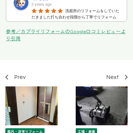
3 years ago
洗面所のリフォームをしていた
だきました打ち合わせ段階から丁寧でリフォーム
のの実現迄信頼してお任せできました
参考／カプライリフォームのGoogle口コミレビューよ
あん
り引用
3 years ago
今回、システムキッチンが値上
げするとのことで急遽、リフォームをすることに
しました。時間がない中、こちらの要望が多かっ
たのですが一つ一つ迅速かつ丁寧な対応をしてい
ただきました。営業の方の誠実な態度、仕事ぶり
に終始安心してお任せでき、満足度の高いキッチ
Prev
Next
ンができあがりました。本当にありがとうござい
ました。
コサカマスミ
3 years ago
今回築19年の中古マンショ
(4LDK)を購入し全面的なリフォームをお願いしま
した。リビングに隣接してる和室を洋室に変更し
又窓は二重サッシにしてもらうなど、他にも色々
風呂・浴室リフォーム
工場・倉庫