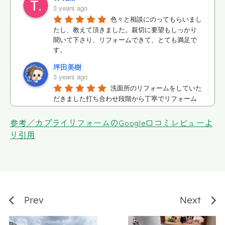
3 years ago
色々と相談にのってもらいまし
たし、教えて頂きました。親切に要望もしっかり
聞いて下さり、リフォームできて、とても満足で
す。
坪田美樹
3 years ago
洗面所のリフォームをしていた
だきました打ち合わせ段階から丁寧でリフォーム
のの実現迄信頼してお任せできました
参考／カプライリフォームのGoogle口コミレビューよ
あん
り引用
3 years ago
今回、システムキッチンが値上
げするとのことで急遽、リフォームをすることに
しました。時間がない中、こちらの要望が多かっ
たのですが一つ一つ迅速かつ丁寧な対応をしてい
ただきました。営業の方の誠実な態度、仕事ぶり
に終始安心してお任せでき、満足度の高いキッチ
Prev
Next
ンができあがりました。本当にありがとうござい
ました。