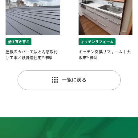
コサカマスミ
3 years ago
今回築19年の中古マンショ
(4LDK)を購入し全面的なリフォームをお願いしま
した。リビングに隣接してる和室を洋室に変更し
又窓は二重サッシにしてもらうなど、他にも色々
屋根葺き替え
キッチンリフォーム
と細かく相談させていただいた件なども担当の松
尾さんが丁寧に対応してくださいました。仕上が
屋根のカバー工法と内窓取付
キッチン交換リフォーム｜大
りが想像以上に綺麗で快適な住まいになり、その
け工事／鉄骨造住宅Y様邸
阪市M様邸
上リフォーム代金も良心的なお値段でしたので大
満足しております。今後何かあった時は是非松尾
さんに(リプライさん)又ご連絡してお願いしたいと
一覧に戻る
思っております。
忍
3 years ago
初めてのことでわからないこと
ばかりだったので、営業の方が親切､丁寧に説明や
提案をして頂き､とても助かりました。思い通りの
出来上がりで､大変満足しています。次回もまたお
願いしたいと思います。ありがとうございまし
た。