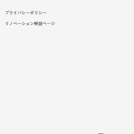
プライバシーポリシー
リノベーション特設ページ
遡ります。浴室をリフォームした
当な価格、最終的な仕上がりやメ
さいました。なので今回も見積も
と思いましたがお話していると前
ナソニックのプランニングの方に
動し、吊り戸棚をなくし、パント
心配です😥本来なら他の業者に
する事にしました。以前２回お願
当初の予算よの倍近くかかりまし
事、内装工事の職人さんに申し送
で、同じような職人さんが集まっ
工事して頂けました。今年は暑さ
ムして良かったと思いました。
リノベーションをお願いしまし
て下さり、予算内で最大限に住み
が気が付かない様々な細かい点に