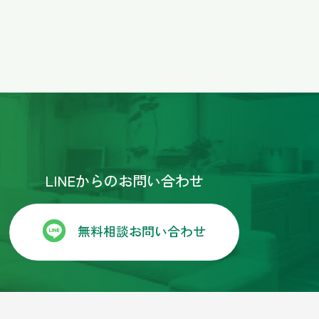
にしました。時間がない中、こち
な態度、仕事ぶりに終始安心して
した。リビングに隣接してる和室を
ども担当の松尾さんが丁寧に対応
良心的なお値段でしたので大満足
っております。
LINEからのお問い合わせ
や提案をして頂き､とても助かり
りがとうございました。
無料相談お問い合わせ
階部分しか使わないので洗面と浴
造りと予算の関係もあり残念なが
室及び１階の内装をして頂きまし
ん方のご好意で大変満足に仕上が
ます！宜しくお願い致します！長