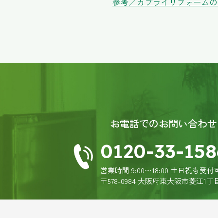
参考／カプライリフォームのG
今
らの要望が多かったの
お任せでき、満足度の
コサカマスミ
3 years ago
今
洋室に変更し又窓は二
してくださいました。
しております。今後何
忍
3 years ago
お電話でのお問い合わせ
初
ました。思い通りの出
0120-33-158
野中五十鈴
3 years ago
営業時間 9:00〜18:00 土日祝も受付
主
〒578-0984 大阪府東大阪市菱江1丁
室を移動して居間とキ
ら洗面、浴室の移動は
た。担当者の方が親身
りました👍快適に過