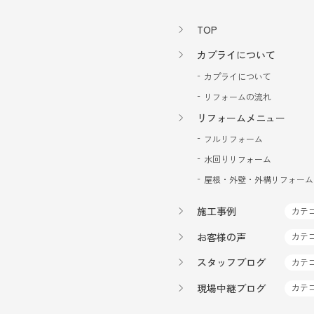
い様で短かったのですが
森本五月
TOP
4 years ago
カプライについて
今
際、３社に見積もりを
カプライについて
ンテナンスで満足出来
リフォームの流れ
りをお願いしました。
の方以上に信頼できそ
リフォームメニュー
来てもらうよう手配し
フルリフォーム
リーを作れば、今と同
相見積もりをして頂く
水回りリフォーム
いした経過もあり信頼
屋根・外壁・外構リフォーム
た😥工期は２週間の
りをして下さいました
施工事例
カテ
て来るのかなぁとか感
も厳しく大変でしたが
お客様の声
カテ
千春
スタッフブログ
カテ
4 years ago
築
現場中継ブログ
カテ
た。担当して頂いた営
やすくする為のプラン