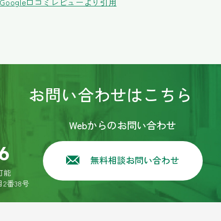
oogle口コミレビューより引用
回、システムキッチンが値上げするとのことで急遽、リフォームをすること
ですが一つ一つ迅速かつ丁寧な対応をしていただきました。営業の方の誠実
高いキッチンができあがりました。本当にありがとうございました。
回築19年の中古マンショ(4LDK)を購入し全面的なリフォームをお願いしま
重サッシにしてもらうなど、他にも色々と細かく相談させていただいた件な
仕上がりが想像以上に綺麗で快適な住まいになり、その上リフォーム代金も
お問い合わせはこちら
かあった時は是非松尾さんに(リプライさん)又ご連絡してお願いしたいと思
Webからのお問い合わせ
めてのことでわからないことばかりだったので、営業の方が親切､丁寧に説明
来上がりで､大変満足しています。次回もまたお願いしたいと思います。あ
6
無料相談お問い合わせ
可能
人と二人になり１階に居間とキッチンと洗面、浴室、和室があるのですが１
目2番38号
ッチンを繫げて広くしようと思いきってリフォームを考えました。古い家の
せず居間とキッチンの扉を撤去してキッチン、洗面、浴室のリフォーム、和
に考えてアドバイスしてくださり本当に有り難かったです。腕のいい職人さ
ごしてます✌️またリフォームする事があればカプライ様にお願いしようと思い