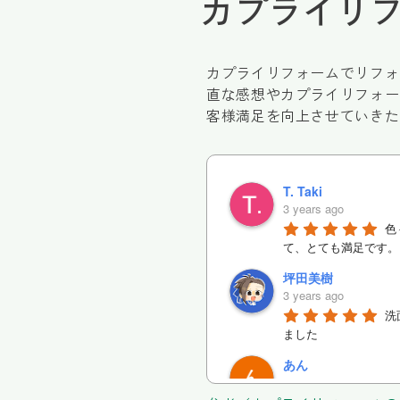
カプライリ
カプライリフォームでリフォ
直な感想やカプライリフォー
客様満足を向上させていきた
T. Taki
3 years ago
色
て、とても満足です。
坪田美樹
3 years ago
洗
ました
あん
3 years ago