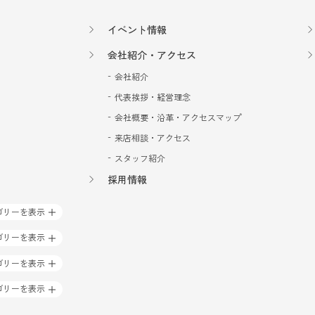
本当にありがとう御座いました！m(_ _)m
イベント情報
会社紹介・アクセス
回のキッチンリフォームの業者選びでカプライさんに決めたのは２年半前に
お願いしました。その時カプライの営業の方が誠意ある対応して下さり、妥
会社紹介
ました。その後のトイレリフォームでも同じ担当者で、迅速な対応をして下
代表挨拶・経営理念
するとその方は、退職されていて別の方が来られました。最初大丈夫かなぁ
うな気がしました。今回は、社長さんも来て下さり、私の希望を聞いて、パ
会社概要・沿革・
アクセスマップ
て下さいました。さすがプロと思わせる、その場で図面を書いて冷蔵庫を移
来店相談・アクセス
じ収納力はあるし明るくなりますよと！！提案して下さいました。後は値段の
のですが、値上げの時期との関係もあり、今回はカプライさんのみでお願い
スタッフ紹介
していたので。でも私の要望を取り入れるにはLクラスの商品になった為、
採用情報
予定、担当者の方は毎日来て下さり、設備工事、電気工事、ガス工事、大工工
。その来られる職人さん方々か、好印象だったのは、カプライの社長の姿勢
ゴリーを表示
じました。その時々の不安や要望にも適切に応えてくださり、ストレスなく
、きれいな使いやすいキッチンででお料理をしていると思いきってリフォー
ゴリーを表示
ゴリーを表示
30年の1階部分、元々倉庫用に作られた土間空間から、住みやすい住居への
ゴリーを表示
業さんが非常に感じが良く機転の利く方で、生活上の悩みを色々と汲み取っ
を作成頂けました。作業に入って頂いた大工さんの腕が非常に良く、こちら